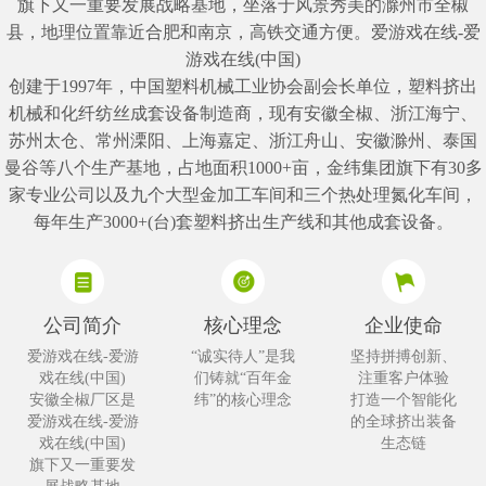
旗下又一重要发展战略基地，坐落于风景秀美的滁州市全椒
县，地理位置靠近合肥和南京，高铁交通方便。爱游戏在线-爱
游戏在线(中国)

创建于1997年，中国塑料机械工业协会副会长单位，塑料挤出
机械和化纤纺丝成套设备制造商，现有安徽全椒、浙江海宁、
苏州太仓、常州溧阳、上海嘉定、浙江舟山、安徽滁州、泰国
曼谷等八个生产基地，占地面积1000+亩，金纬集团旗下有30多
家专业公司以及九个大型金加工车间和三个热处理氮化车间，
每年生产3000+(台)套塑料挤出生产线和其他成套设备。
公司简介
核心理念
企业使命
爱游戏在线-爱游
“诚实待人”是我
坚持拼搏创新、
戏在线(中国)

们铸就“百年金
注重客户体验

安徽全椒厂区是
纬”的核心理念
打造一个智能化
爱游戏在线-爱游
的全球挤出装备
戏在线(中国)

生态链
旗下又一重要发