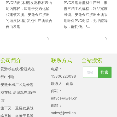
PVC结皮(木塑)发泡板材表面
PVC发泡异型材生产线，覆
硬内部轻，应用于交通运输
盖三档主机规格，制品宽度
和建筑装潢。安徽金纬挤出
可调。安徽金纬挤出全线采
的结皮(木塑)发泡生产线融合
用环保PVC树脂，无甲醛释
自由发泡...
放，能耗低。*...
公司简介
联系方式
全站搜索
电话：
爱游戏在线-爱游戏在
搜索
清空记录
15806226098
线(中国)

历史记录
联系人：俞总
安徽全椒厂区是爱游
邮箱：
戏在线-爱游戏在线(中
取消
infycs@jwell.cn
国)

清空记录
邮箱：
旗下又一重要发展战
历史记录
sales@jwell.cn
略基地，坐落于风景