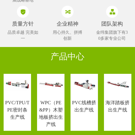
展战略基地
质量方针
企业精神
团队架构
品质卓越 完美如
用心持久、拼搏
金纬集团旗下有3
一
创新
0多家专业公司
产品中心
PVC/TPU/T
WPC（PE
PVC线槽挤
海洋踏板挤
PE密封条
&PP）木塑
出生产线
出生产线
生产线
地板挤出生
产线