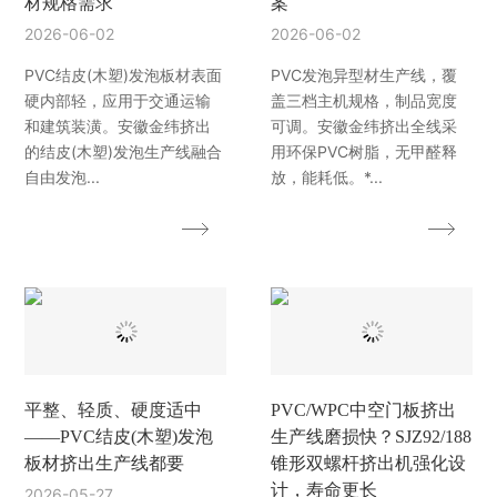
材规格需求
案
2026-06-02
2026-06-02
PVC结皮(木塑)发泡板材表面
PVC发泡异型材生产线，覆
硬内部轻，应用于交通运输
盖三档主机规格，制品宽度
和建筑装潢。安徽金纬挤出
可调。安徽金纬挤出全线采
的结皮(木塑)发泡生产线融合
用环保PVC树脂，无甲醛释
自由发泡...
放，能耗低。*...
平整、轻质、硬度适中
PVC/WPC中空门板挤出
——PVC结皮(木塑)发泡
生产线磨损快？SJZ92/188
板材挤出生产线都要
锥形双螺杆挤出机强化设
计，寿命更长
2026-05-27