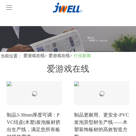
爱游戏在线
爱游戏在线
关于我们
产品中心
当前位置：
爱游戏在线
>
爱游戏在线
>
行业新闻
爱游戏在线
案例视频
挤出机系列
爱游戏在线
型材线系列
客户视频
爱游戏在线-爱游戏在线(中国)
造粒线系列
爱游戏在线
制品3-30mm厚度可调：P
制品更耐用、更安全-PVC
行业新闻
VC结皮(木塑)发泡板材挤
发泡异型材生产线——木
出生产线，满足您所有板
塑装饰板材的高效智造方