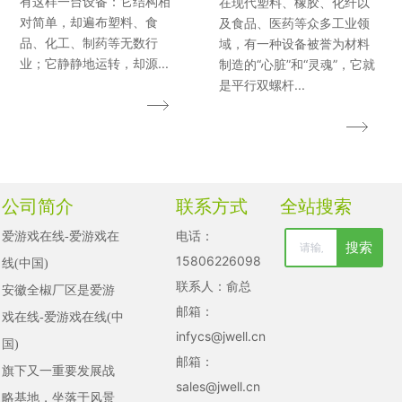
有这样一台设备：它结构相
在现代塑料、橡胶、化纤以
对简单，却遍布塑料、食
及食品、医药等众多工业领
品、化工、制药等无数行
域，有一种设备被誉为材料
业；它静静地运转，却源...
制造的“心脏”和“灵魂”，它就
是平行双螺杆...
公司简介
联系方式
全站搜索
电话：
爱游戏在线-爱游戏在
搜索
清空记录
15806226098
线(中国)

历史记录
联系人：俞总
安徽全椒厂区是爱游
邮箱：
戏在线-爱游戏在线(中
取消
infycs@jwell.cn
国)

清空记录
邮箱：
旗下又一重要发展战
历史记录
sales@jwell.cn
略基地，坐落于风景