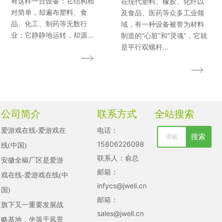
有这样一台设备：它结构相
在现代塑料、橡胶、化纤以
对简单，却遍布塑料、食
及食品、医药等众多工业领
品、化工、制药等无数行
域，有一种设备被誉为材料
业；它静静地运转，却源...
制造的“心脏”和“灵魂”，它就
是平行双螺杆...
公司简介
联系方式
全站搜索
电话：
爱游戏在线-爱游戏在
搜索
清空记录
15806226098
线(中国)

历史记录
联系人：俞总
安徽全椒厂区是爱游
邮箱：
戏在线-爱游戏在线(中
取消
infycs@jwell.cn
国)

清空记录
邮箱：
旗下又一重要发展战
历史记录
sales@jwell.cn
略基地，坐落于风景