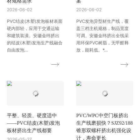
材规格需求
案
2026-06-02
2026-06-02
PVC结皮(木塑)发泡板材表面
PVC发泡异型材生产线，覆
硬内部轻，应用于交通运输
盖三档主机规格，制品宽度
和建筑装潢。安徽金纬挤出
可调。安徽金纬挤出全线采
的结皮(木塑)发泡生产线融合
用环保PVC树脂，无甲醛释
自由发泡...
放，能耗低。*...
平整、轻质、硬度适中
PVC/WPC中空门板挤出
——PVC结皮(木塑)发泡
生产线磨损快？SJZ92/188
板材挤出生产线都要
锥形双螺杆挤出机强化设
计，寿命更长
2026-05-27