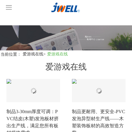
爱游戏在线
爱游戏在线
关于我们
产品中心
当前位置：
爱游戏在线
>
爱游戏在线
爱游戏在线
案例视频
挤出机系列
爱游戏在线
型材线系列
客户视频
爱游戏在线-爱游戏在线(中国)
造粒线系列
爱游戏在线
制品3-30mm厚度可调：P
制品更耐用、更安全-PVC
行业新闻
VC结皮(木塑)发泡板材挤
发泡异型材生产线——木
出生产线，满足您所有板
塑装饰板材的高效智造方