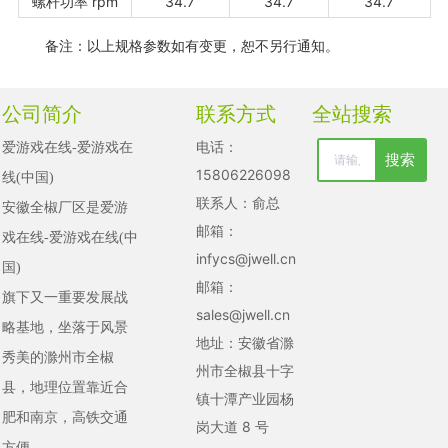
螺杆功率 rpm
34.7
34.7
34.7
备注：以上规格参数如有变更，恕不另行通知。
公司简介
联系方式
全站搜索
电话：
爱游戏在线-爱游戏在
搜索
清空记录
15806226098
线(中国)

历史记录
联系人：俞总
安徽全椒厂区是爱游
邮箱：
戏在线-爱游戏在线(中
取消
infycs@jwell.cn
国)

清空记录
邮箱：
旗下又一重要发展战
历史记录
sales@jwell.cn
略基地，坐落于风景
地址：安徽省滁
秀美的滁州市全椒
州市全椒县十字
县，地理位置靠近合
镇十潭产业园杨
肥和南京，高铁交通
岗大道 8 号
方便。